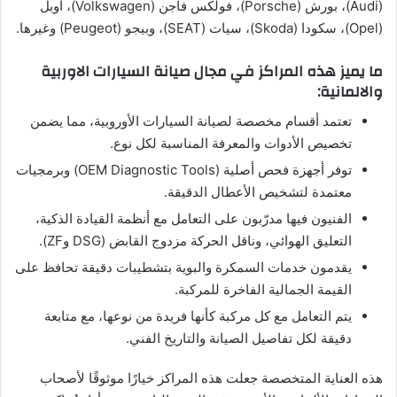
(Audi)، بورش (Porsche)، فولكس فاجن (Volkswagen)، أوبل
(Opel)، سكودا (Skoda)، سيات (SEAT)، وبيجو (Peugeot) وغيرها.
ما يميز هذه المراكز في مجال صيانة السيارات الاوربية
والالمانية:
تعتمد أقسام مخصصة لصيانة السيارات الأوروبية، مما يضمن
تخصيص الأدوات والمعرفة المناسبة لكل نوع.
توفر أجهزة فحص أصلية (OEM Diagnostic Tools) وبرمجيات
معتمدة لتشخيص الأعطال الدقيقة.
الفنيون فيها مدرّبون على التعامل مع أنظمة القيادة الذكية،
التعليق الهوائي، وناقل الحركة مزدوج القابض (DSG وZF).
يقدمون خدمات السمكرة والبوية بتشطيبات دقيقة تحافظ على
القيمة الجمالية الفاخرة للمركبة.
يتم التعامل مع كل مركبة كأنها فريدة من نوعها، مع متابعة
دقيقة لكل تفاصيل الصيانة والتاريخ الفني.
هذه العناية المتخصصة جعلت هذه المراكز خيارًا موثوقًا لأصحاب