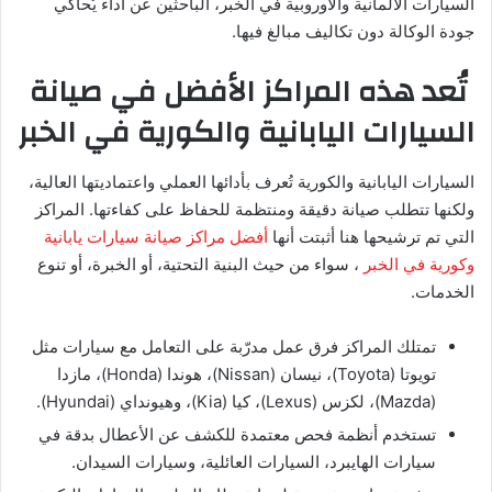
السيارات الألمانية والأوروبية في الخبر، الباحثين عن أداء يُحاكي
جودة الوكالة دون تكاليف مبالغ فيها.
تُعد هذه المراكز الأفضل في صيانة
السيارات اليابانية والكورية في الخبر
السيارات اليابانية والكورية تُعرف بأدائها العملي واعتماديتها العالية،
ولكنها تتطلب صيانة دقيقة ومنتظمة للحفاظ على كفاءتها. المراكز
التي تم ترشيحها هنا أثبتت أنها
أفضل مراكز صيانة سيارات يابانية
وكورية في الخبر
، سواء من حيث البنية التحتية، أو الخبرة، أو تنوع
الخدمات.
تمتلك المراكز فرق عمل مدرّبة على التعامل مع سيارات مثل
تويوتا (Toyota)، نيسان (Nissan)، هوندا (Honda)، مازدا
(Mazda)، لكزس (Lexus)، كيا (Kia)، وهيونداي (Hyundai).
تستخدم أنظمة فحص معتمدة للكشف عن الأعطال بدقة في
سيارات الهايبرد، السيارات العائلية، وسيارات السيدان.