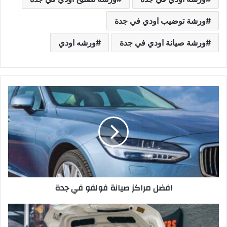
ورشة توضيب اودي في جدة
ورشة صيانة اودي في جدة
ورشه اودي
ا
ف
ض
ل
م
ر
ا
ك
ز
افضل مراكز صيانة فولفو في جدة
ص
ي
ا
ا
ن
ف