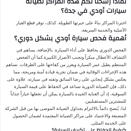
لماذا رشحنا لكم هذه المراكز لصيانة
سيارات أودي في جدة؟
اخترنا المراكز بناءً على خبرتها الطويلة. كذلك، توفر قطع الغيار
الأصلية والخدمة السريعة.
أهمية فحص سيارة أودي بشكل دوري؟
الفحص الدوري يحافظ على أداء السيارة. بالإضافة، يساهم في
اكتشاف الأعطال مبكراً وتجنب الأضرار الكبيرة.كما أن الفحص
المنتظم يطيل عمر السيارة ويعزز من كفاءتها على الطرقات. تساهم
هذه الإجراءات الوقائية في ضمان تجربة قيادة آمنة ومريحة، مما
يعكس بشكل إيجابي على رضا السائق وثقته في سيارته. علاوة على
ذلك، فإن الصيانة الدورية تساعد في الحفاظ على قيمة السيارة
السوقية، إذ أن العناية الجيدة بالسيارة يمكن أن تجعلها خياراً جذاباً
للمشترين المستقبليين.
لذا، يُنصح دائماً بالالتزام بجداول الصيانة الموصى بها من قبل الشركة
المصنعة والاعتماد على مراكز الصيانة المعتمدة لضمان الحصول
على الخدمة المثلى.
كيفية الحفاظ على تكييف السيارة؟