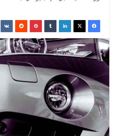
فيسبوك
‫X
لينكدإن
‏Tumblr
بينتيريست
‏Reddit
‏te