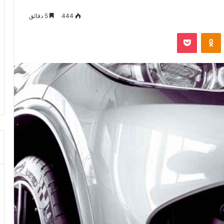
444
5 دقائق
VKontak
Odnoklassniki
‫Pocket