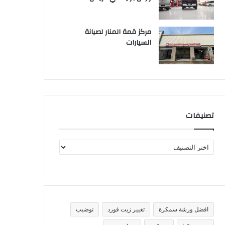
مركز قمة المنار لصيانة
السيارات
تصنيفات
ت
ص
ن
ي
ف
ا
ت
افضل ورشة سمكرة
تغيير زيت فورد
توضيب