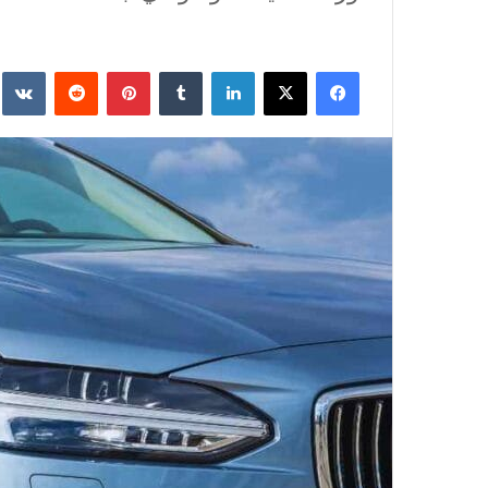
فيسبوك
‫X
لينكدإن
‏Tumblr
بينتيريست
‏Reddit
‏te