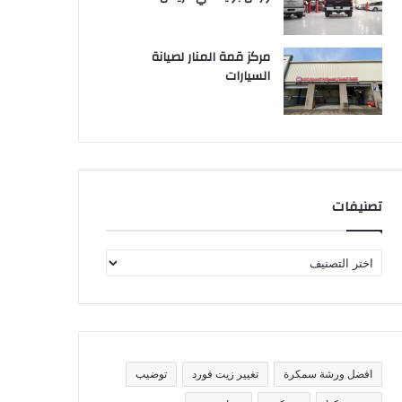
مركز قمة المنار لصيانة
السيارات
تصنيفات
ت
ص
ن
ي
ف
ا
ت
افضل ورشة سمكرة
تغيير زيت فورد
توضيب