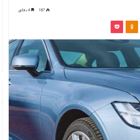
187
4 دقائق
VKontak
Odnoklassniki
‫Pocket