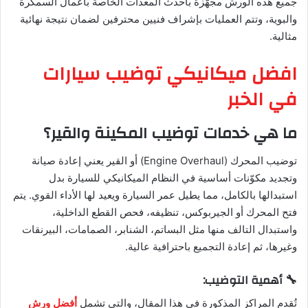
جميع هذه الورش مجهّزة بأحدث المعدات الخاصة بأعمال السمكرة
والبوية، وتتم العمليات بإشراف فنيين محترفين لضمان نتيجة نهائية
مثالية.
افضل ميكانيكي توضيب سيارات
في الخبر
ما هي خدمات توضيب المكينة والقير؟
توضيب المحرك (Engine Overhaul) أو القير يعني إعادة صيانة
وتجديد مكوّنات أساسية في النظام الميكانيكي للسيارة بدل
استبدالها بالكامل، مما يطيل عمر السيارة ويعيد لها الأداء القوي. يتم
فتح المحرك أو الجيربوكس، تنظيفه، فحص القطع الداخلية،
واستبدال التالف منها مثل البساتم، الشنابر، الصمامات، البيرنقات
وغيرها، ثم إعادة التجميع باحترافية عالية.
🔧 أهمية التوضيب:
تُقدم المراكز المذكورة في هذا المقال، والتي تشمل
أفضل ورش