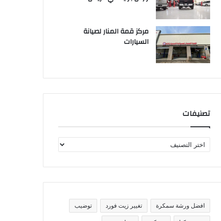
مركز قمة المنار لصيانة
السيارات
تصنيفات
ت
ص
ن
ي
ف
ا
ت
افضل ورشة سمكرة
تغيير زيت فورد
توضيب