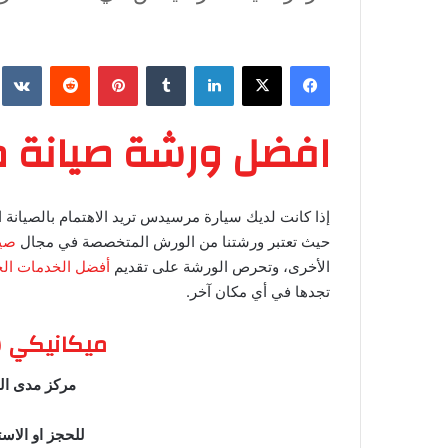
فيسبوك
‫X
لينكدإن
‏Tumblr
بينتيريست
‏Reddit
‏te
افضل ورشة صيانة
إذا كانت لديك سيارة مرسيدس تريد الاهتمام بالصيان
حيث تعتبر ورشتنا من الورش المتخصصة في مجال
صيا
الأخرى، وتحرص الورشة على تقديم
أفضل الخدمات الخ
تجدها في أي مكان آخر.
ميكانيكي 
مركز مدى الخ
للحجز او الاس