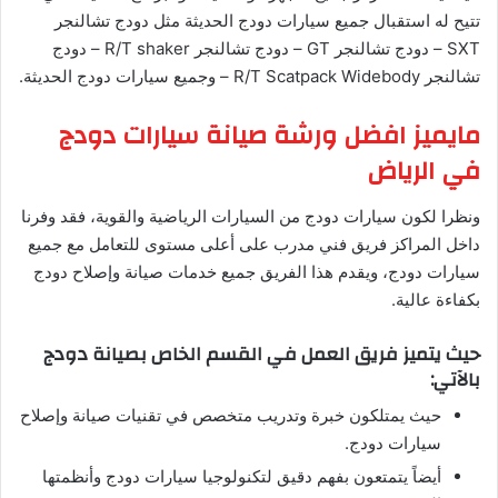
تتيح له استقبال جميع سيارات دودج الحديثة مثل دودج تشالنجر
SXT – دودج تشالنجر GT – دودج تشالنجر R/T shaker – دودج
تشالنجر R/T Scatpack Widebody – وجميع سيارات دودج الحديثة.
مايميز افضل ورشة صيانة سيارات دودج
في الرياض
ونظرا لكون سيارات دودج من السيارات الرياضية والقوية، فقد وفرنا
داخل المراكز فريق فني مدرب على أعلى مستوى للتعامل مع جميع
سيارات دودج، ويقدم هذا الفريق جميع خدمات صيانة وإصلاح دودج
بكفاءة عالية.
حيث يتميز فريق العمل في القسم الخاص بصيانة دودج
بالآتي:
حيث يمتلكون خبرة وتدريب متخصص في تقنيات صيانة وإصلاح
سيارات دودج.
أيضاً يتمتعون بفهم دقيق لتكنولوجيا سيارات دودج وأنظمتها