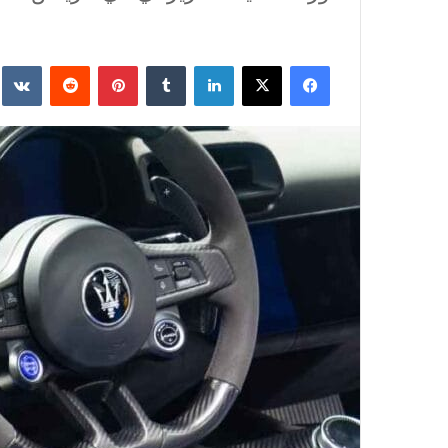
فيسبوك
‫X
لينكدإن
‏Tumblr
بينتيريست
‏Reddit
‏te