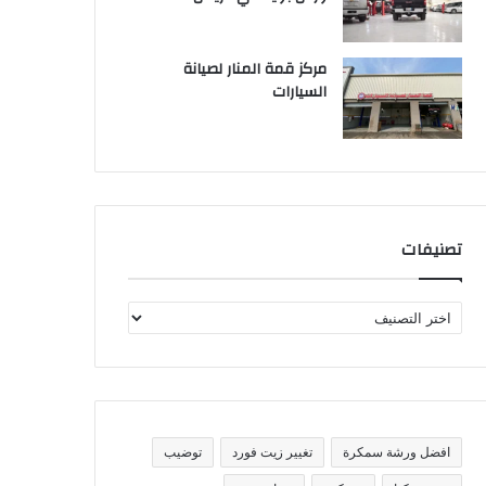
مركز قمة المنار لصيانة
السيارات
تصنيفات
ت
ص
ن
ي
ف
ا
ت
افضل ورشة سمكرة
تغيير زيت فورد
توضيب