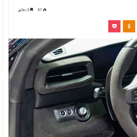
67
5 دقائق
VKontak
Odnoklassniki
‫Pocket