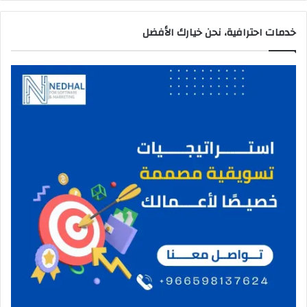
ا
ل
م
د
خدمات احترافية، نحن خيارك الأفضل
م
ا
م