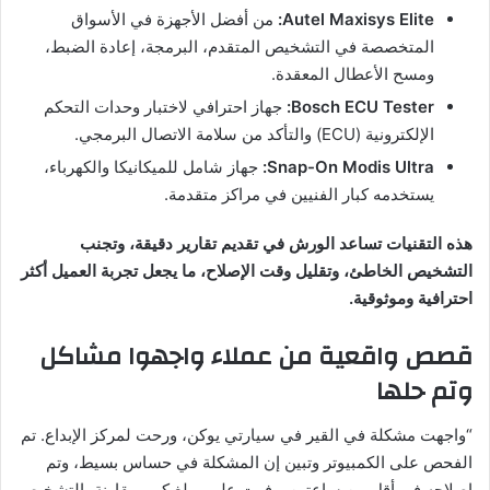
Autel Maxisys Elite:
من أفضل الأجهزة في الأسواق
المتخصصة في التشخيص المتقدم، البرمجة، إعادة الضبط،
ومسح الأعطال المعقدة.
Bosch ECU Tester:
جهاز احترافي لاختبار وحدات التحكم
الإلكترونية (ECU) والتأكد من سلامة الاتصال البرمجي.
Snap-On Modis Ultra:
جهاز شامل للميكانيكا والكهرباء،
يستخدمه كبار الفنيين في مراكز متقدمة.
هذه التقنيات تساعد الورش في تقديم تقارير دقيقة، وتجنب
التشخيص الخاطئ، وتقليل وقت الإصلاح، ما يجعل تجربة العميل أكثر
احترافية وموثوقية.
قصص واقعية من عملاء واجهوا مشاكل
وتم حلها
“واجهت مشكلة في القير في سيارتي يوكن، ورحت لمركز الإبداع. تم
الفحص على الكمبيوتر وتبين إن المشكلة في حساس بسيط، وتم
إصلاحه في أقل من ساعتين. وفرت علي مبلغ كبير مقارنة بالتشخيص