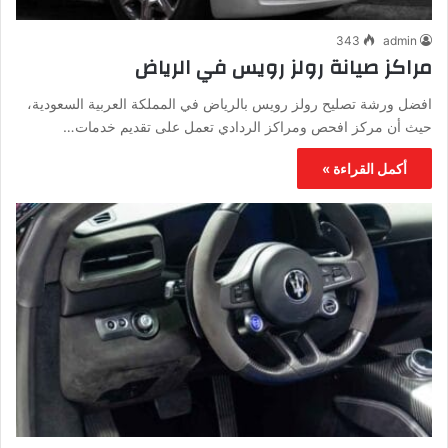
343
admin
مراكز صيانة رولز رويس في الرياض
افضل ورشة تصليح رولز رويس بالرياض في المملكة العربية السعودية،
حيث أن مركز افحص ومراكز الردادي تعمل على تقديم خدمات…
أكمل القراءة »