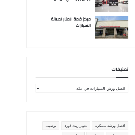
مركز قمة المنار لصيانة
السيارات
تصنيفات
ت
ص
ن
ي
ف
ا
ت
افضل ورشة سمكرة
تغيير زيت فورد
توضيب