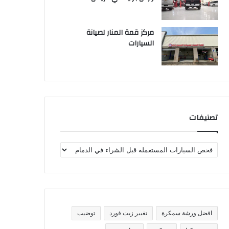
مركز قمة المنار لصيانة
السيارات
تصنيفات
ت
ص
ن
ي
ف
ا
ت
افضل ورشة سمكرة
تغيير زيت فورد
توضيب