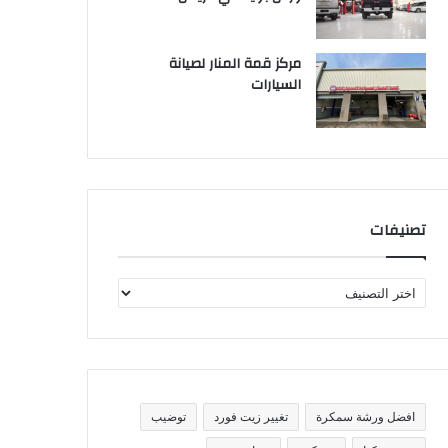
مركز قمة المنار لصيانة
السيارات
تصنيفات
ت
ص
ن
ي
ف
ا
ت
افضل ورشة سمكرة
تغيير زيت فورد
توضيب