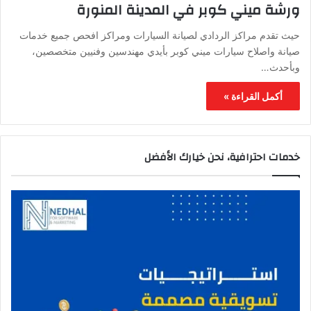
ورشة ميني كوبر في المدينة المنورة
حيث تقدم مراكز الردادي لصيانة السيارات ومراكز افحص جميع خدمات
صيانة واصلاح سيارات ميني كوبر بأيدي مهندسين وفنيين متخصصين،
وبأحدث…
أكمل القراءة »
خدمات احترافية، نحن خيارك الأفضل