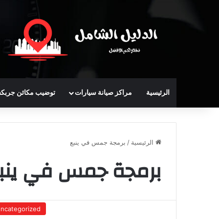
الرئيسية
مراكز صيانة سيارات
توضيب مكائن جربك
الرئيسية
/
برمجة جمس في ينبع
برمجة جمس في ينب
ncategorized