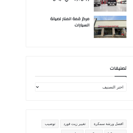
مركز قمة المنار لصيانة
السيارات
تصنيفات
ت
ص
ن
ي
ف
ا
ت
افضل ورشة سمكرة
تغيير زيت فورد
توضيب