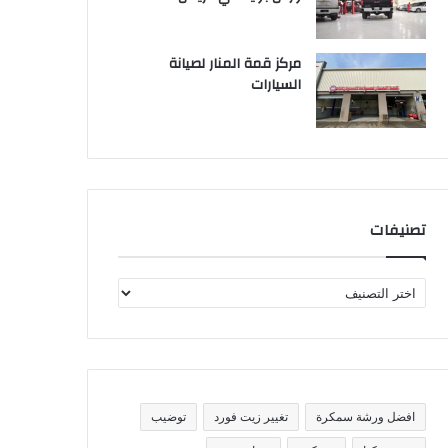
مركز قمة المنار لصيانة
السيارات
تصنيفات
ت
ص
ن
ي
ف
ا
ت
افضل ورشة سمكرة
تغيير زيت فورد
توضيب