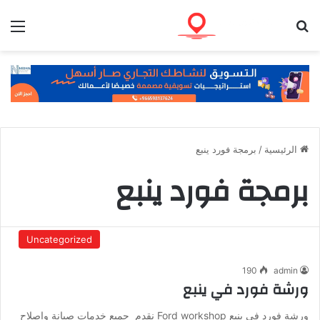
بحث عن
الق
الرئيسية
/
برمجة فورد ينبع
برمجة فورد ينبع
Uncategorized
190
admin
ورشة فورد في ينبع
ورشة فورد في ينبع Ford workshop نقدم جميع خدمات صيانة واصلاح