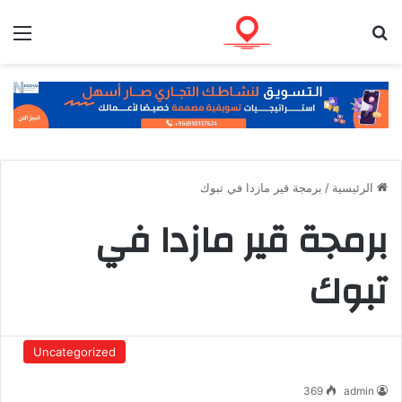
بحث عن
الق
الرئيسية
/
برمجة قير مازدا في تبوك
برمجة قير مازدا في
تبوك
Uncategorized
369
admin