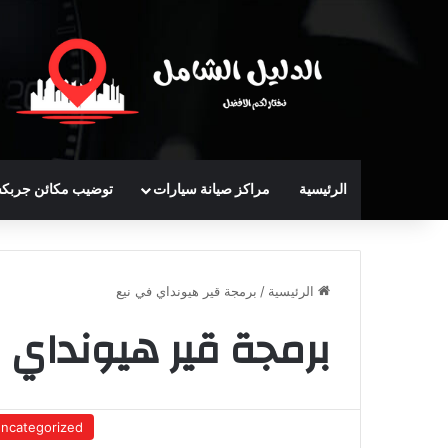
الرئيسية
مراكز صيانة سيارات
توضيب مكائن جربك
الرئيسية
/
برمجة قير هيونداي في نيع
برمجة قير هيونداي 
ncategorized