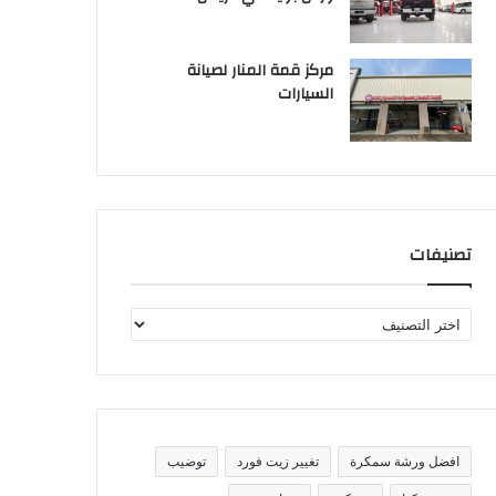
مركز قمة المنار لصيانة
السيارات
تصنيفات
ت
ص
ن
ي
ف
ا
ت
افضل ورشة سمكرة
تغيير زيت فورد
توضيب