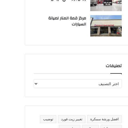
مركز قمة المنار لصيانة
السيارات
تصنيفات
ت
ص
ن
ي
ف
ا
ت
افضل ورشة سمكرة
تغيير زيت فورد
توضيب