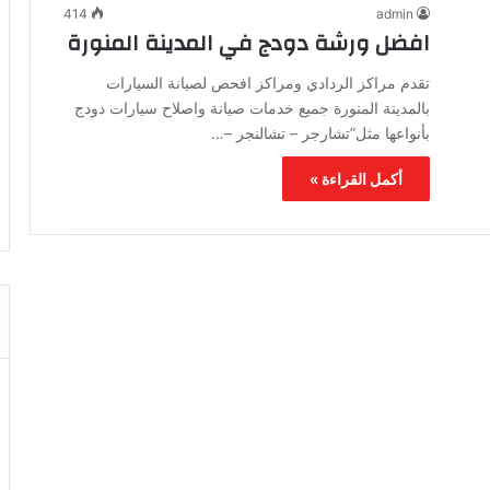
414
admin
افضل ورشة دودج في المدينة المنورة
تقدم مراكز الردادي ومراكز افحص لصيانة السيارات
بالمدينة المنورة جميع خدمات صيانة واصلاح سيارات دودج
بأنواعها مثل”تشارجر – تشالنجر –…
أكمل القراءة »