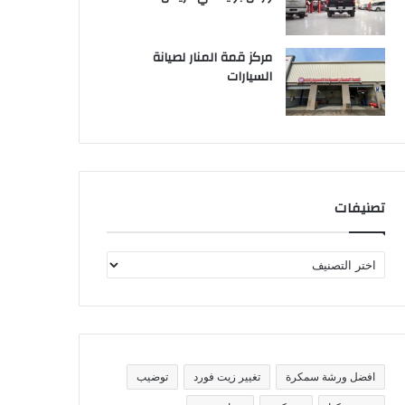
مركز قمة المنار لصيانة
السيارات
تصنيفات
ت
ص
ن
ي
ف
ا
ت
افضل ورشة سمكرة
تغيير زيت فورد
توضيب