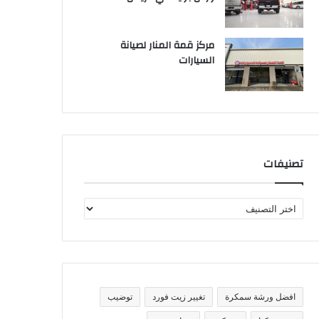
مركز قمة المنار لصيانة
السيارات
تصنيفات
ت
ص
ن
ي
ف
ا
ت
افضل ورشة سمكرة
تغيير زيت فورد
توضيب