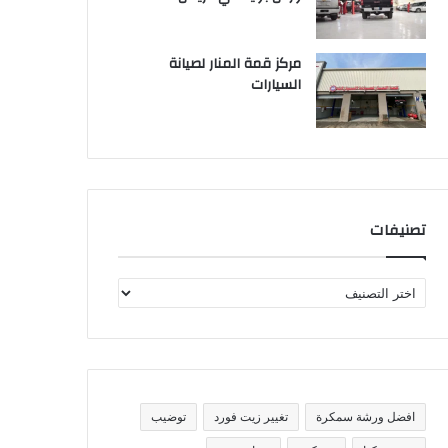
مركز قمة المنار لصيانة
السيارات
تصنيفات
ت
ص
ن
ي
ف
ا
ت
افضل ورشة سمكرة
تغيير زيت فورد
توضيب