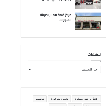
مركز قمة المنار لصيانة
السيارات
تصنيفات
ت
ص
ن
ي
ف
ا
ت
افضل ورشة سمكرة
تغيير زيت فورد
توضيب