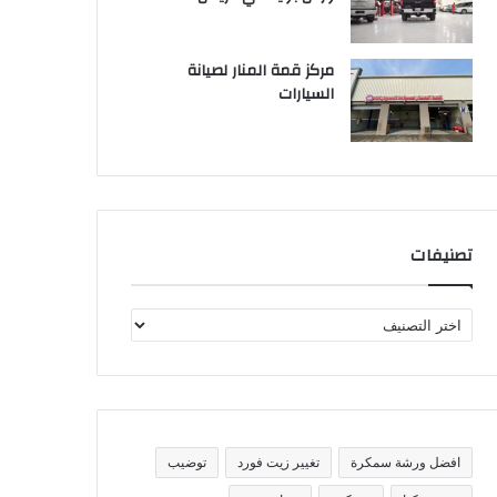
مركز قمة المنار لصيانة
السيارات
تصنيفات
ت
ص
ن
ي
ف
ا
ت
افضل ورشة سمكرة
تغيير زيت فورد
توضيب