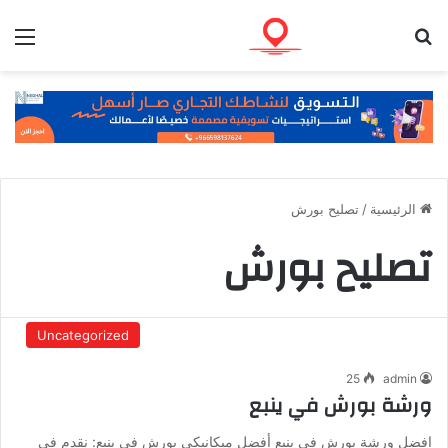
بحث عن
الق
الرئيسية
/
تصليح بورش
تصليح بورش
Uncategorized
25
admin
ورشة بورش في ينبع
افضل ورشة بورش في ينبع أفضل ميكانيكي بورش في ينبع: نقدم في