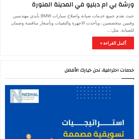
ورشة بي ام دبليو في المدينة المنورة
حيث نقدم جميع خدمات صيانة واصلاح سيارات BMW بأيدي مهندسين
وفنيين متخصصين، وبأحدث الاجهزة والتقنيات وبأسعار منافسة وضمان
للصيانة. مثل:…
أكمل القراءة »
خدمات احترافية، نحن خيارك الأفضل