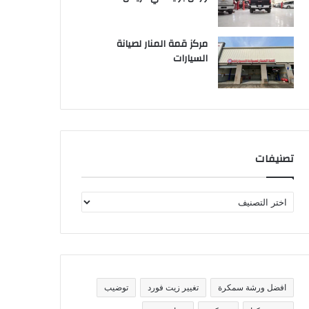
مركز قمة المنار لصيانة
السيارات
تصنيفات
ت
ص
ن
ي
ف
ا
ت
افضل ورشة سمكرة
تغيير زيت فورد
توضيب