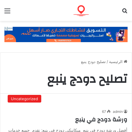
بحث عن
الق
الرئيسية
/
تصليح دودج ينبع
تصليح دودج ينبع
Uncategorized
67
admin
ورشة دودج في ينبع
أفضل ورشة دودج في ينبع ميكانيكي دودج في ينبع: نقدم جميع خدمات