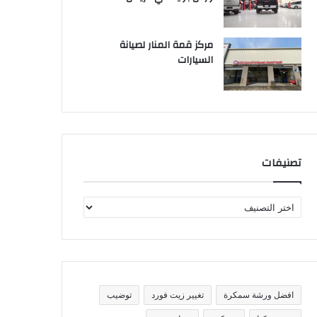
مركز قمة المنار لصيانة
السيارات
تصنيفات
ت
ص
ن
ي
ف
ا
ت
افضل ورشة سمكرة
تغيير زيت فورد
توضيب