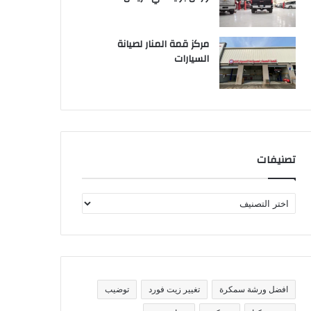
مركز قمة المنار لصيانة
السيارات
تصنيفات
ت
ص
ن
ي
ف
ا
ت
افضل ورشة سمكرة
تغيير زيت فورد
توضيب