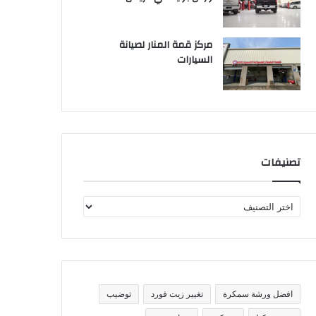
مركز قمة المنار لصيانة
السيارات
تصنيفات
ت
ص
ن
ي
ف
ا
ت
افضل ورشة سمكرة
تغيير زيت فورد
توضيب