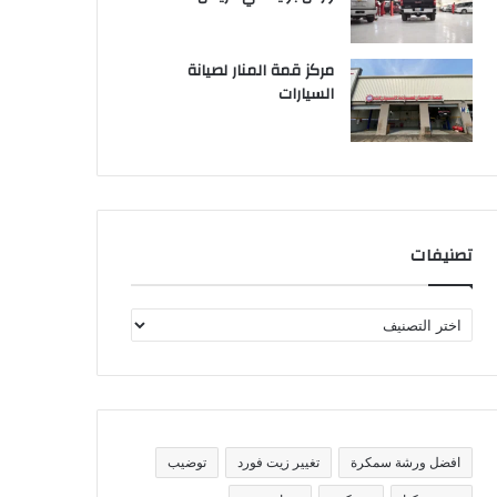
مركز قمة المنار لصيانة
السيارات
تصنيفات
ت
ص
ن
ي
ف
ا
ت
افضل ورشة سمكرة
تغيير زيت فورد
توضيب