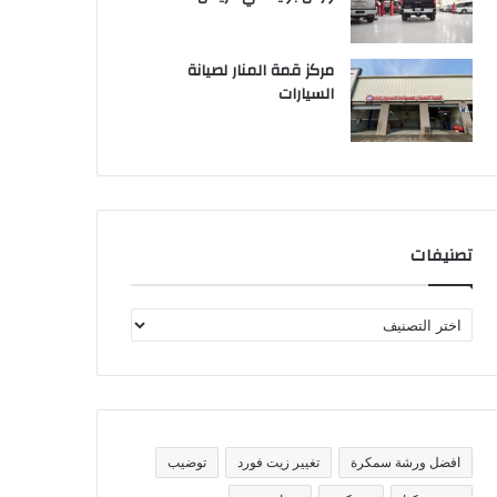
مركز قمة المنار لصيانة
السيارات
تصنيفات
ت
ص
ن
ي
ف
ا
ت
افضل ورشة سمكرة
تغيير زيت فورد
توضيب