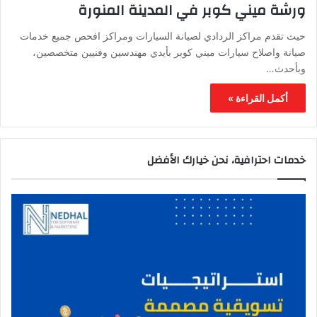
ورشة ميني كوبر في المدينة المنورة
حيث تقدم مراكز الردادي لصيانة السيارات ومراكز افحص جميع خدمات
صيانة واصلاح سيارات ميني كوبر بأيدي مهندسين وفنيين متخصصين،
وبأحدث…
أكمل القراءة »
خدمات احترافية، نحن خيارك الأفضل