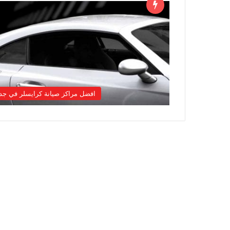
افضل مراكز صيانة كرايسلر في جد