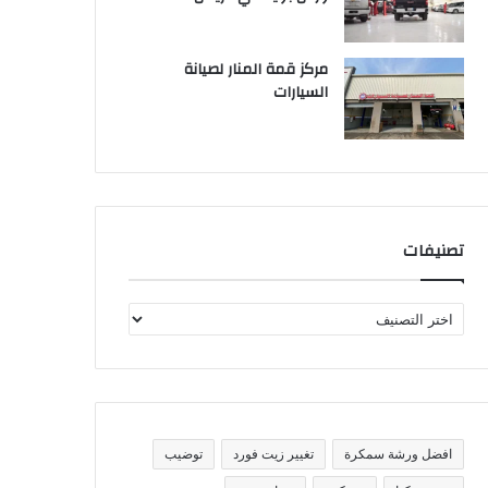
مركز قمة المنار لصيانة
السيارات
تصنيفات
ت
ص
ن
ي
ف
ا
ت
افضل ورشة سمكرة
تغيير زيت فورد
توضيب