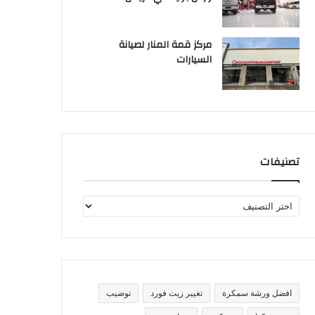
مركز قمة المنار لصيانة
السيارات
تصنيفات
ت
ص
ن
ي
ف
ا
ت
افضل ورشة سمكرة
تغيير زيت فورد
توضيب