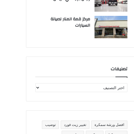
مركز قمة المنار لصيانة
السيارات
تصنيفات
ت
ص
ن
ي
ف
ا
ت
افضل ورشة سمكرة
تغيير زيت فورد
توضيب