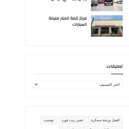
مركز قمة المنار لصيانة
السيارات
تصنيفات
ت
ص
ن
ي
ف
ا
ت
افضل ورشة سمكرة
تغيير زيت فورد
توضيب