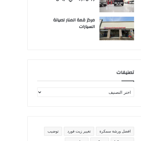
مركز قمة المنار لصيانة
السيارات
تصنيفات
ت
ص
ن
ي
ف
ا
ت
افضل ورشة سمكرة
تغيير زيت فورد
توضيب