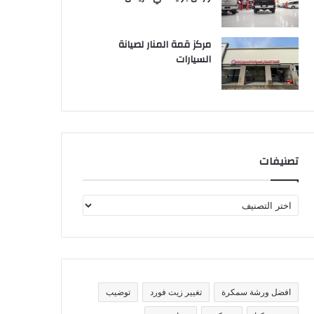
مركز قمة المنار لصيانة
السيارات
تصنيفات
ت
ص
ن
ي
ف
ا
ت
افضل ورشة سمكرة
تغيير زيت فورد
توضيب