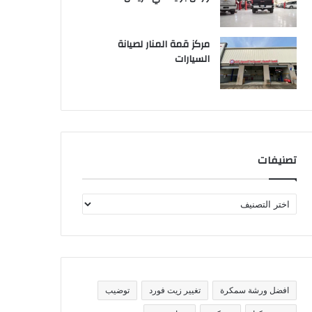
مركز قمة المنار لصيانة
السيارات
تصنيفات
ت
ص
ن
ي
ف
ا
ت
افضل ورشة سمكرة
تغيير زيت فورد
توضيب