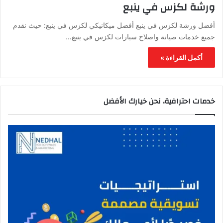
ورشة لكزس في ينبع
أفضل ورشة لكزس في ينبع أفضل ميكانيكي لكزس في ينبع: حيث نقدم
جميع خدمات صيانة واصلاح سيارات لكزس في ينبع…
أكمل القراءة »
خدمات احترافية، نحن خيارك الأفضل