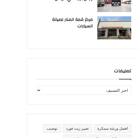
مركز قمة المنار لصيانة
السيارات
تصنيفات
ت
ص
ن
ي
ف
ا
ت
افضل ورشة سمكرة
تغيير زيت فورد
توضيب