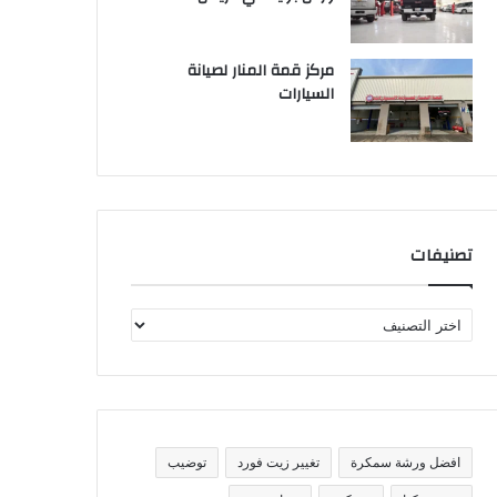
مركز قمة المنار لصيانة
السيارات
تصنيفات
ت
ص
ن
ي
ف
ا
ت
افضل ورشة سمكرة
تغيير زيت فورد
توضيب