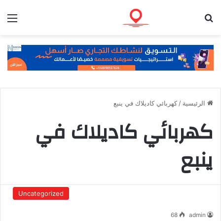
بحث عن
الق
الرئيسية
/
كهربائي كاديلاك في ينبع
كهربائي كاديلاك في
ينبع
Uncategorized
68
admin