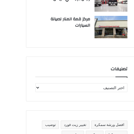
مركز قمة المنار لصيانة
السيارات
تصنيفات
ت
ص
ن
ي
ف
ا
ت
افضل ورشة سمكرة
تغيير زيت فورد
توضيب