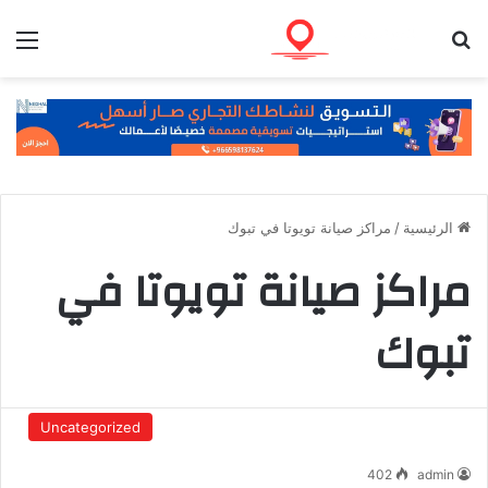
بحث عن
الق
الرئيسية
/
مراكز صيانة تويوتا في تبوك
مراكز صيانة تويوتا في
تبوك
Uncategorized
402
admin